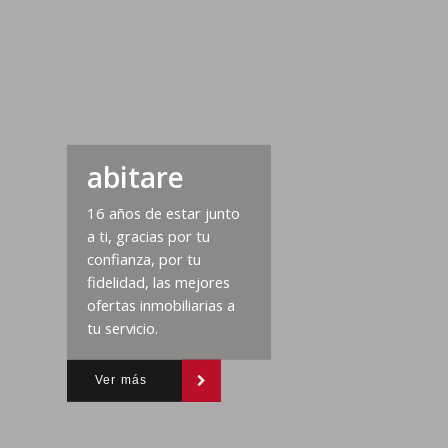
abitare
16 años de estar junto
a ti, gracias por tu
confianza, por tu
fidelidad, las mejores
ofertas inmobiliarias a
tu servicio.
Ver más