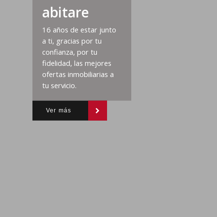
abitare
16 años de estar junto
a ti, gracias por tu
confianza, por tu
fidelidad, las mejores
ofertas inmobiliarias a
tu servicio.
Ver más