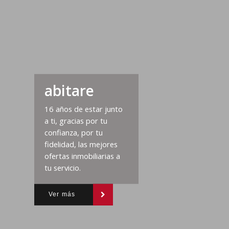
abitare
16 años de estar junto
a ti, gracias por tu
confianza, por tu
fidelidad, las mejores
ofertas inmobiliarias a
tu servicio.
Ver más