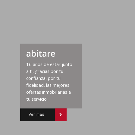
abitare
16 años de estar junto
a ti, gracias por tu
confianza, por tu
fidelidad, las mejores
ofertas inmobiliarias a
tu servicio.
Ver más