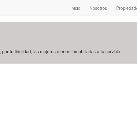
Inicio
Nosotros
Propiedad
 por tu fidelidad, las mejores ofertas inmobiliarias a tu servicio.