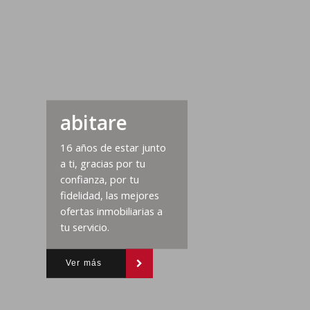
abitare
16 años de estar junto
a ti, gracias por tu
confianza, por tu
fidelidad, las mejores
ofertas inmobiliarias a
tu servicio.
Ver más