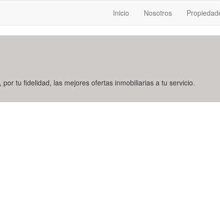
Inicio
Nosotros
Propiedad
 por tu fidelidad, las mejores ofertas inmobiliarias a tu servicio.