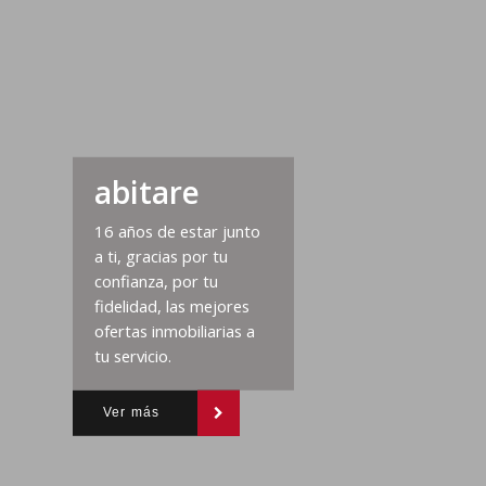
abitare
16 años de estar junto
a ti, gracias por tu
confianza, por tu
fidelidad, las mejores
ofertas inmobiliarias a
tu servicio.
Ver más