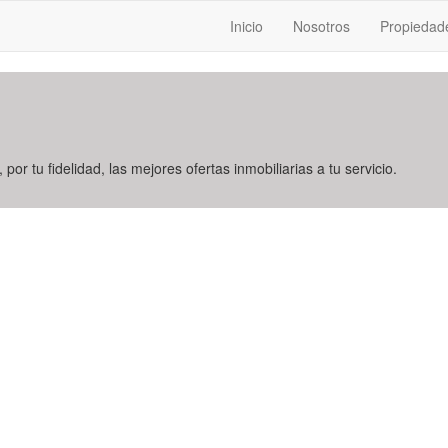
Inicio
Nosotros
Propiedad
 por tu fidelidad, las mejores ofertas inmobiliarias a tu servicio.