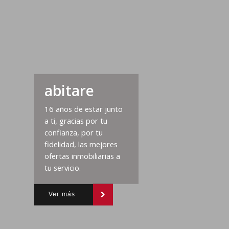
abitare
16 años de estar junto
a ti, gracias por tu
confianza, por tu
fidelidad, las mejores
ofertas inmobiliarias a
tu servicio.
Ver más