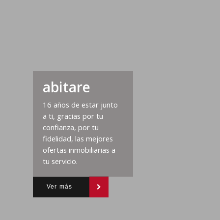
abitare
16 años de estar junto
a ti, gracias por tu
confianza, por tu
fidelidad, las mejores
ofertas inmobiliarias a
tu servicio.
Ver más