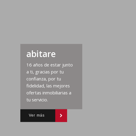
abitare
16 años de estar junto
a ti, gracias por tu
confianza, por tu
fidelidad, las mejores
ofertas inmobiliarias a
tu servicio.
Ver más