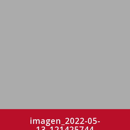
imagen_2022-05-
13_121425744