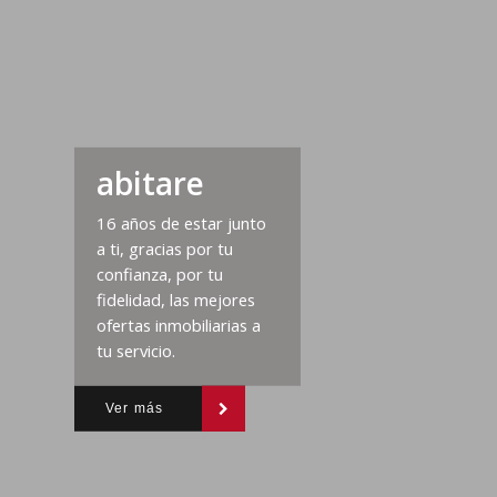
abitare
16 años de estar junto
a ti, gracias por tu
confianza, por tu
fidelidad, las mejores
ofertas inmobiliarias a
tu servicio.
Ver más