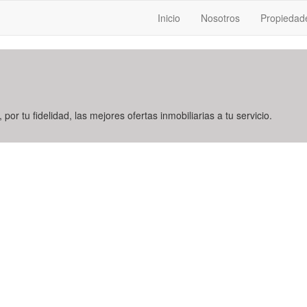
Inicio
Nosotros
Propiedad
 por tu fidelidad, las mejores ofertas inmobiliarias a tu servicio.