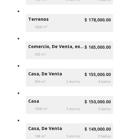
Terrenos
$ 178,000.00
5628 m²
Comercio
,
De Venta
,
excelente sector
,
Locales
,
N
$ 165,000.00
363 m²
Casa
,
De Venta
$ 155,000.00
296 m²
5 dorms
4 baños
Casa
$ 150,000.00
1008 m²
5 dorms
5 baños
Casa
,
De Venta
$ 149,000.00
198 m²
5 dorms
3 baños