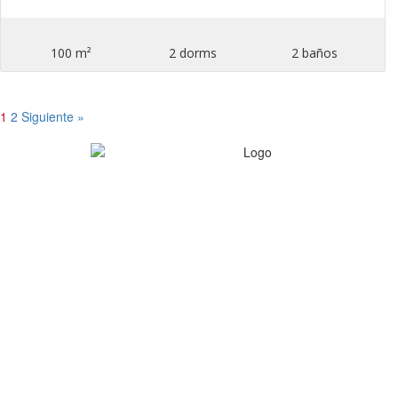
100 m²
2 dorms
2 baños
1
2
Siguiente »
Somos abitare inmobiliaria, Una firma de corredor
inmobiliarios certificados, contamos con la debi
licencia profesional, que nos acredita para efectuar e
actividad de acuerdo a la ley