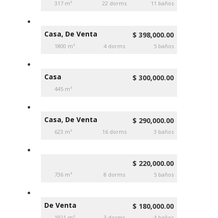
317 m²
22 dorms
11 baños
Casa
,
De Venta
$ 398,000.00
1800 m²
4 dorms
5 baños
Casa
$ 300,000.00
445 m²
Casa
,
De Venta
$ 290,000.00
623 m²
16 dorms
3 baños
$ 220,000.00
736 m²
8 dorms
5 baños
De Venta
$ 180,000.00
1921 m²
3 dorms
4 baños