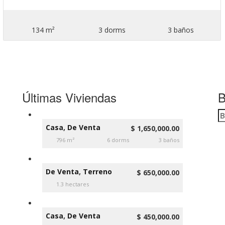
134 m²
3 dorms
3 baños
Últimas Viviendas
B
es
da
Casa
,
De Venta
$ 1,650,000.00
sta
796 m²
6 dorms
3 baños
De Venta
,
Terreno
$ 650,000.00
1.3 hectares
Casa
,
De Venta
$ 450,000.00