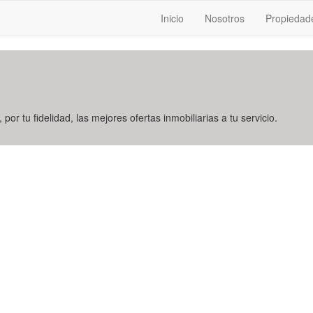
Inicio
Nosotros
Propiedad
 por tu fidelidad, las mejores ofertas inmobiliarias a tu servicio.