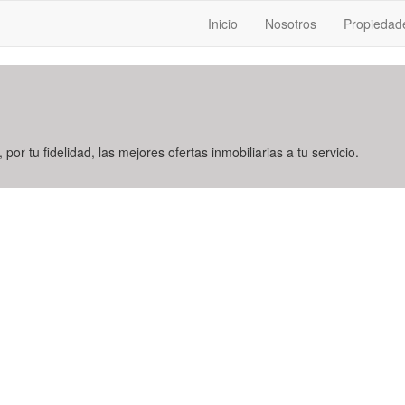
Inicio
Nosotros
Propiedad
 por tu fidelidad, las mejores ofertas inmobiliarias a tu servicio.