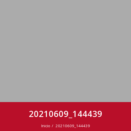
20210609_144439
Inicio
20210609_144439