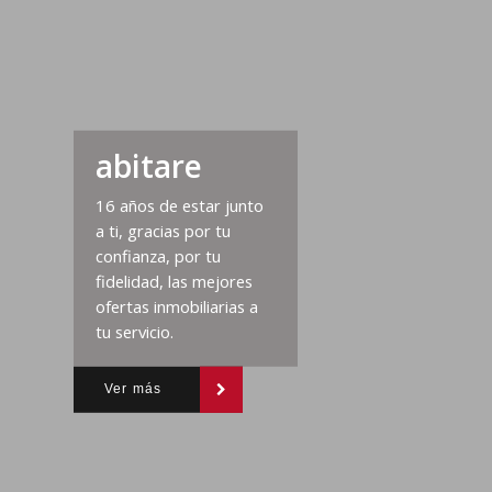
abitare
16 años de estar junto
a ti, gracias por tu
confianza, por tu
fidelidad, las mejores
ofertas inmobiliarias a
tu servicio.
Ver más