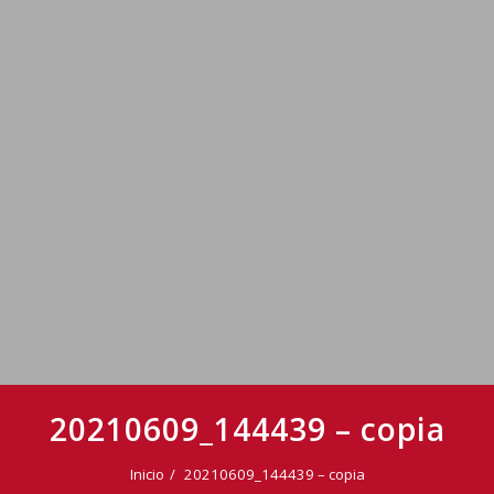
20210609_144439 – copia
Inicio
20210609_144439 – copia