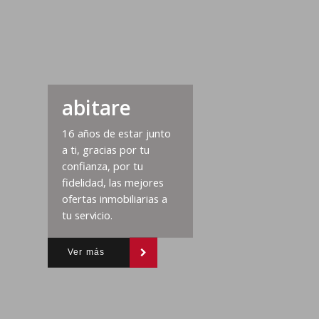
abitare
16 años de estar junto
a ti, gracias por tu
confianza, por tu
fidelidad, las mejores
ofertas inmobiliarias a
tu servicio.
Ver más