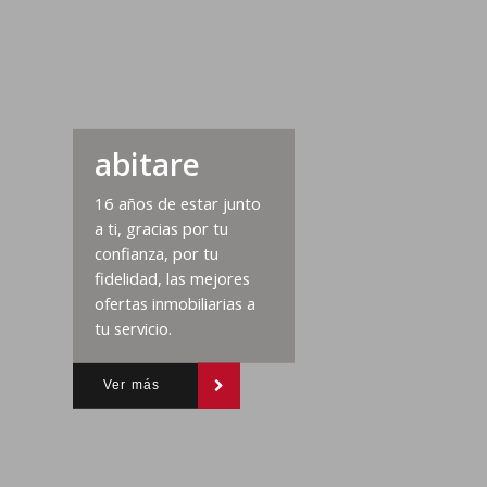
abitare
16 años de estar junto
a ti, gracias por tu
confianza, por tu
fidelidad, las mejores
ofertas inmobiliarias a
tu servicio.
Ver más