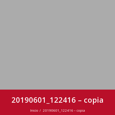
20190601_122416 – copia
Inicio
20190601_122416 – copia