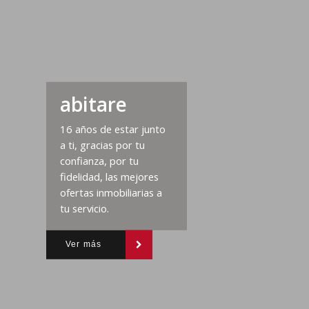
abitare
16 años de estar junto
a ti, gracias por tu
confianza, por tu
fidelidad, las mejores
ofertas inmobiliarias a
tu servicio.
Ver más